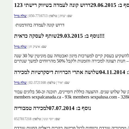
ב: 29.06.2015
דרוש קונה לעמדה בשיווק רישתי 123
שם:
יצחק |
טלפון:
050-7716713 |
שלח מייל
דרוש קונה לעמדה בהזדמנות
שותף לעסקה כדאית!!!
נוסף ב: 29.03.2015
שם:
איציק חן |
שלח מייל
מחפש משקיעים בעלי הון עצמי בין 700,000 - למיליון ₪ אשר מעוניינים להשקיע בעסק קיים למערכות מיגון ואבטחה עם מוניטין של 30 שנה
רה והזמנות ולקבל 50% מהרווחים למשך שנתיים
04.1
שלושה אתרי הכרויות דיסקרטיות למכירה
שם:
יאיר |
טלפון:
02-3721168 |
שלח מייל
שלושה אתרי הכרויות דיסקרטיות בעלי ותק של שלוש שנים. ההצעה כוללת דומיינים, תוכנה וכ-50 בלוגים עבור SEO sexpal.co.uk - 112k
נוסף ב: 07.07.2014
למכירה טמבוריה
שם:
יוסי ונונו |
טלפון:
0527817218