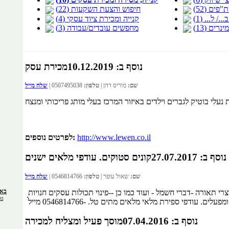
ים (52)
חיפוש והצעת השקעות (22)
 ל... (1)
קנייה ומכירת ציוד עסקי (4)
נרים (13)
מחפשים עובדים/עבודה (3)
נוסף ב: 10.12.2019
מכירת עסק
שם:
מוריס דהן |
טלפון:
0507495038 |
שלח מייל
http://www.lewen.co.il
לפרטים נוספים:
נוסף ב: 27.07.2017
קונים סטוקים. עודפי מלאים ישנים
שם:
שאול עופר |
טלפון:
0546814766 |
שלח מייל
באתר 66493
צרי תאורה -דברי חשמל - ועוד כמו כן --פינוי תכולות עסקים חנויות
עס
נוסף ב: 07.04.2016
מוסך פעיל ומצליח למכירה