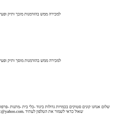
למכירה ממש בהזדמנות מובך ותיק ופעיל
למכירה ממש בהזדמנות מוסך ותיק ופעיל 
שלום אנחנו קונים סטוקים בכמויות גדולות ביגוד -כלי בית -מתנות -פרפו
ספירת מלאי מלאים מתים טל. -0546814766 מייל-. shaulcosmetic@yahoo.com. שאול כדאי לשמור את הטלפון לעתיד