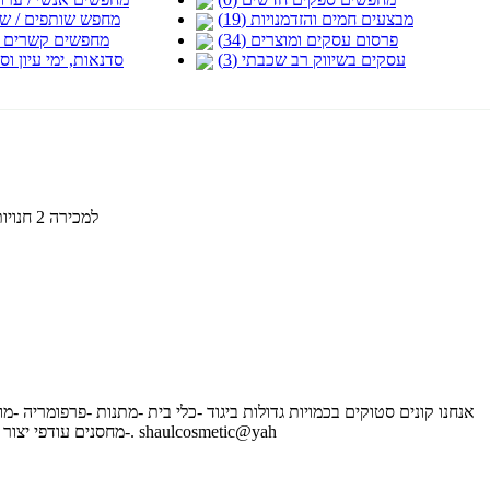
מבצעים חמים והזדמנויות (19)
מחפש שותפים / שת"פ
פרסום עסקים ומוצרים (34)
מחפשים קשרים ב.../
עסקים בשיווק רב שכבתי (3)
סדנאות, ימי עיון וסמי
למכירה 2 חנויות נעלי בוטיק לגברים וילדים באיזור המרכז בעלי מותג פריכותי ומנצח
אנחנו קונים סטוקים בכמויות גדולות ביגוד -כלי בית -מתנות -פרפומריה -מו
מחסנים עודפי יצור ומפעלים. עודפי ספירת מלאי מלאים מתים טל. -0546814766 מייל-. shaulcosmetic@yah