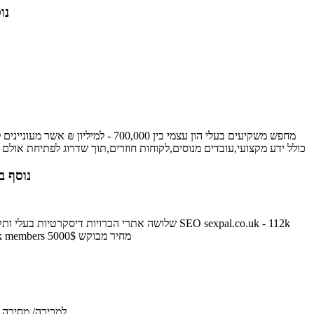
נוסף 
כולל ידע מקצועי,עובדים מנוסים,לקוחות חוזרים,תוך שדרוג לפתיחת אולם – חנות תצוגה למכי
נוסף ב: 1.2014
members sexpalcanada.ca - 93k members sexpalusa.com - 328k members מחיר מבוקש 5000$
למכירה/ מסירה / טמבוריה עובדת ורווחית לרגל פרישה בקרית ביאליק החנות עובדת.