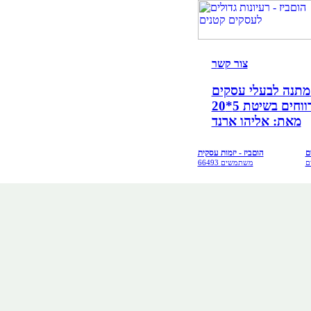
צור קש
ר
קים!
ים בשיטת 5*20
מאת: אליהו ארנד
ם
הוםביז - יזמות עסקית
ם
66493 משתמשים