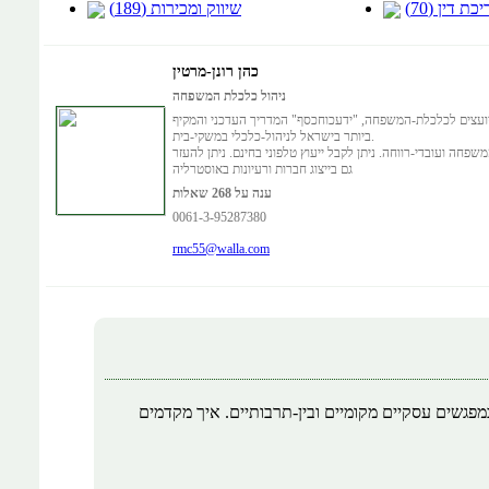
כת דין (70)
שיווק ומכירות (189)
כהן רונן-מרטין
ניהול כלכלת המשפחה
ועצים לכלכלת-המשפחה, "ידעכוחכסף" המדריך העדכני והמקיף
ביותר בישראל לניהול-כלכלי במשקי-בית.
חה ועובדי-רווחה. ניתן לקבל ייעוץ טלפוני בחינם. ניתן להעזר
גם בייצוג חברות ורעיונות באוסטרליה
ענה על 268 שאלות
0061-3-95287380
rmc55@walla.com
מפגשים עסקיים מקומיים ובין-תרבותיים. איך מקדמים