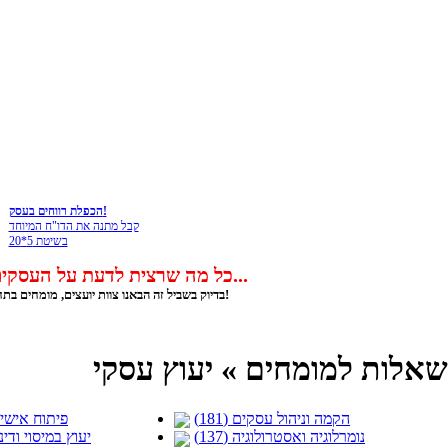
הכפלת רווחים בעסק!
קבל מתנה את הדו"ח המיוחד
בשיטת 5*20
כל מה שרצית לדעת על העסקים ולא היה לך את מי לשאול...
בדיוק בשביל זה הבאנו צוות יועצים, מומחים בתחומם, שישמחו לענות על כל שאלה שלך!
שאלות למומחים » יעוץ עסקי
הקמה וניהול עסקים (181)
פיתוח אישי וע
נומרלוגיה ואסטרולוגיה (137)
יעוץ במיסוי ודיני 