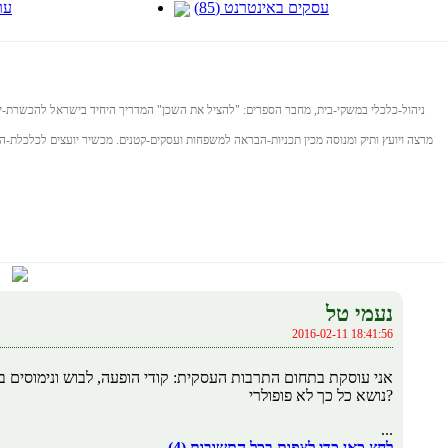
עסקים באינטרנט (85)
ערי
ניהול-כלכלי במשקי-בית, מחבר הספרים: "להציל את השכן" המדריך היחיד בישראל להכשרת-י
מרצה ויועץ ותיק ומנוסה מכין תכניות-הבראה למשפחות ועסקים-קטנים. מכשיר יועצים לכלכלת-המשפ
נעמי טל
2016-02-11 18:41:56
אני עוסקת בתחום התרבות העסקית: קודי הופעה, לבוש ונימוסים ב
נושא כל כך לא פופולרי?
...
לחץ כאן כדי לצפות בכל התשובות (4)