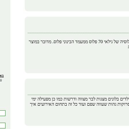
אני עוסק בנפקת אירוע חיים שכאלה. אירוע יוקרתי , המיועד לאוכלוסיה של גילאי 70 פלוס ממעמד הבינוני פלוס. מדובר במוצר
באתר 66493
עס
ים בלונים מצגות לבר מצווה ודרשות כמו כן מפעילה ימי
רוקות גהות שעווה שפם ועוד כל זה בתחום האירועים איך