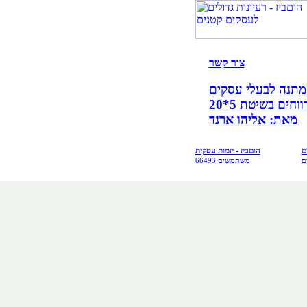
צור קש
ר
קים!
ים בשיטת 5*20
מאת: אליהו ארנד
ם
הוםביז - יזמות עסקית
ם
66493 משתמשים