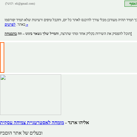
(למשל: eli@gmail.com)
ך תמיד תהיה מעודכן מבלי צורך להיכנס לאתר כל יום, ותקבל טיפים ורעיונות שלא תמיד יפורסמו
לפרטים »
באתר.
בהבטחה!
תוכל להפסיק את השירות בקליק אחד ומתי שתרצה,
והמייל שלך נשאר בינינו – וזה
אליהו ארנד -
מומחה לאסטרטגיית צמיחה עסקית
ובעלים של אתר הוםביז