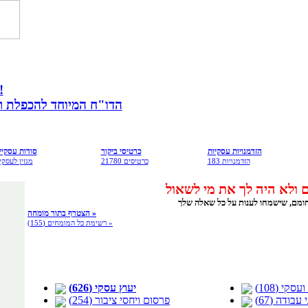
מתנה לבעלי עס
הדו"ח המיוחד להכפלת רווח
הזדמנויות עסקיות
כרטיסי ביקור
סודות עסקיי
183 הזדמנויות
21780 כרטיסים
מגזין לעסקי
הצטרף בתור מומחה »
רשימת כל המומחים (155) »
סקי (108)
יעוץ עסקי (626)
עבודה (67)
פרסום ויחסי ציבור (254)