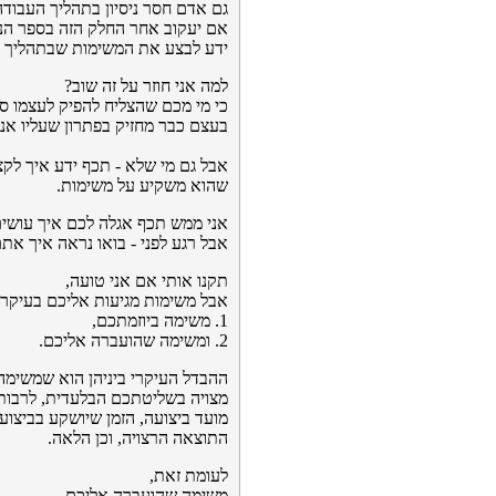
גם אדם חסר ניסיון בתהליך העבודה
אם יעקוב אחר החלק הזה בספר הנ
ידע לבצע את המשימות שבתהליך ה
למה אני חוזר על זה שוב?
כי מי מכם שהצליח להפיק לעצמו ס
בעצם כבר מחזיק בפתרון שעליו אני
אבל גם מי שלא - תכף ידע איך לקצ
שהוא משקיע על משימות.
אני ממש תכף אגלה לכם איך עושים
אבל רגע לפני - בואו נראה איך אתם
תקנו אותי אם אני טועה,
אבל משימות מגיעות אליכם בעיקר ב- 2 דרכים עיקר
1. משימה ביוזמתכם,
2. ומשימה שהועברה אליכם.
ההבדל העיקרי ביניהן הוא שמשימה 
מצויה בשליטתכם הבלעדית, לרבות
מועד ביצועה, הזמן שיושקע בביצוע
התוצאה הרצויה, וכן הלאה.
לעומת זאת,
משימה שהועברה אליכם,