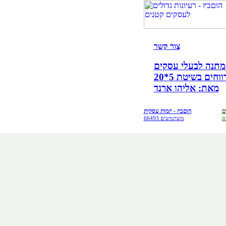
צור קש
ר
קים!
ים בשיטת 5*20
מאת: אליהו ארנד
ם
הוםביז - יזמות עסקית
ם
66493 משתמשים