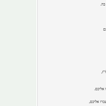
בה.
ם
"ז,
 אליכם.
ברו אליכם,