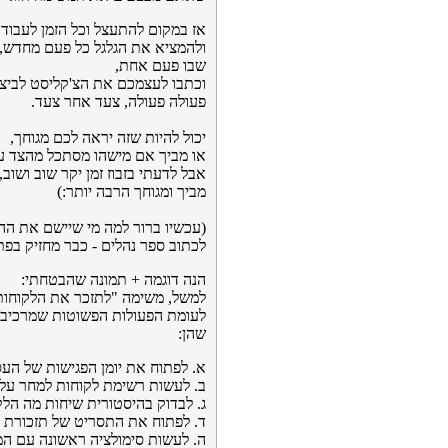
אז במקום להתעצל וכל הזמן לעבוד
ולהמציא את הגלגל כל פעם מחדש,
שבו פעם אחת,
וכתבו לעצמכם את הצ'קליסט לביצו
פעולה פעולה, צעד אחר צעד.
יכול להיות שזה יראה לכם מגוחך,
או מביך אם מישהו מסתכל מהצד ע
אבל לדעתי בזבוז זמן יקר שוב ושוב,
מביך ומגוחך הרבה יותר:)
(עכשיו ברור למה מי שיישם את הה
לכתוב ספר נהלים - כבר מחזיק בפתר
הנה דוגמה + תמונה שהבטחתי:
למשל, משימה "לתזכר את הלקוחות
לעומת הפעולות הפשוטות שמרכיבו
שהן:
א. לפתוח את יומן הפגישות של העס
ב. לעשות רשימת לקוחות למחר על 
ג. לבדוק בהיסטורית שיחות מה ה
ד. לפתוח את התסריט של תזכורת ל
ה. לעשות סימולציה ראשונה עם המ