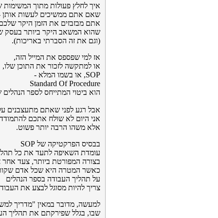
איך לחלץ פעולות מתוך המשימות 
שאם אתם ממשיכים לעשות אותן -
אתם מבזבזים את הזמן היקר שלכם,
שהוא המשאב היקר ביותר בעסק ש
(וגם את זה הסברתי באריכות).
אז למי שפספס את המייל הזה,
או למתקשה לזכור את התוכן שלו,
SOP, או בשמו המלא -
Standard Of Procedure
הוא ביטוי המתייחס לספר הנהלים 
אבל רגע לפני שאתם מתעצבנים עלי
אני היום לא שולח אתכם להתמודד 
אלא משהו הרבה יותר פשוט.
בבסיס הפרקטיקה של SOP
עומדת השאיפה לתעד את כל תהלי
בצורה המפורטת ביותר, צעד אחר צ
כאשר המטרה היא שכל אדם שקור
על תהליך העבודה בספר הנהלים
צריך להיות מסוגל לבצע את העבודה
למעשה, מדובר במאין "מדריך למש
שבו, בגלל שפירקתם את תהליך העב