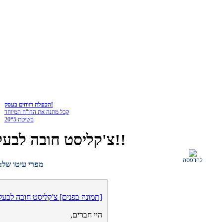
הכפלת רווחים בעסק!
קבל מתנה את הדו"ח המיוחד
בשיטת 5*20
[תמונה בפנים] צ'קליסט חובה לבעלי עסקים!!
להדפסה
מפרי עיטו של:
[תמונה בפנים] צ'קליסט חובה לבעל
היי חברים,