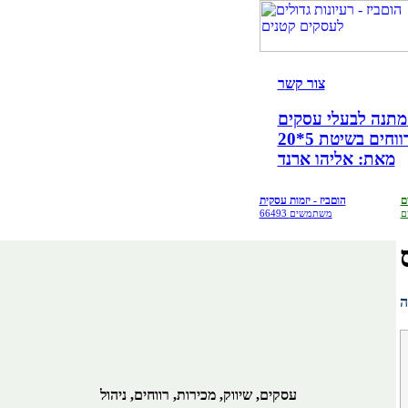
צור קש
ר
קים!
ים בשיטת 5*20
מאת: אליהו ארנד
ם
הוםביז - יזמות עסקית
ם
66493 משתמשים
עסקים, שיווק, מכירות, רווחים, ניהול