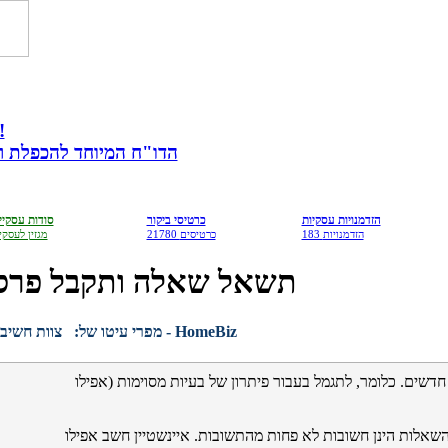
מתנה לבעלי עס
הדו"ח המיוחד להכפלת רווח
הזדמנויות עסקיות
כרטיסי ביקור
סודות עסקיי
183 הזדמנויות
21780 כרטיסים
מגזין לעסקי
תשאל שאלה ותקבל פרס
צוות חשיבה - HomeBiz
מפרי עיטו של:
דשים. כלומר, לתגמל בעבור פיתרון של בעיות מסוימות (אפילו
לות הינן חשובות לא פחות מהתשובות. איינשטיין חשב אפילו