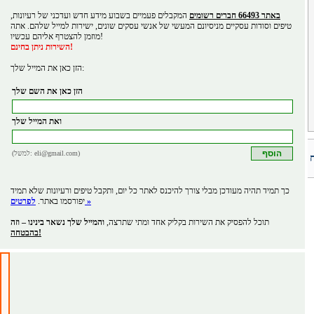
באתר 66493 חברים רשומים
המקבלים פעמיים בשבוע מידע חדש ועדכני של רעיונות,
טיפים וסודות עסקיים מניסיונם המעשי של אנשי עסקים שונים, ישירות למייל שלהם. אתה
מוזמן להצטרף אליהם עכשיו!
השירות ניתן בחינם!
הזן כאן את המייל שלך:
הזן כאן את השם שלך
ואת המייל שלך
(למשל: eli@gmail.com)
כך תמיד תהיה מעודכן מבלי צורך להיכנס לאתר כל יום, ותקבל טיפים ורעיונות שלא תמיד
לפרטים »
יפורסמו באתר.
תוכל להפסיק את השירות בקליק אחד ומתי שתרצה,
והמייל שלך נשאר בינינו – וזה
בהבטחה!