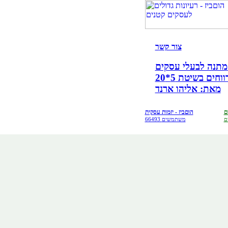
צור קש
ר
קים!
ים בשיטת 5*20
מאת: אליהו ארנד
ם
הוםביז - יזמות עסקית
ם
66493 משתמשים