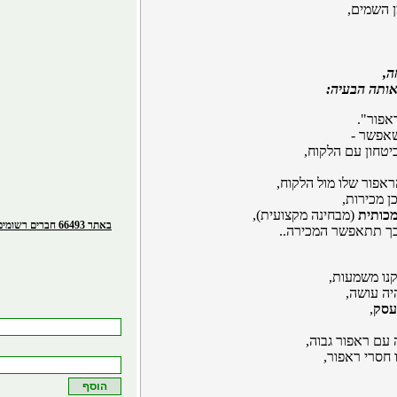
ן השמים,
ה
,
אותה הבעיה:
אפור".
שאפשר -
ביטחון עם הלקוח,
אפור שלו מול הלקוח,
ן מכירות,
מכותית
(מבחינה מקצועית),
באתר 66493 חברים רשומים
כך תתאפשר המכירה..
נו משמעות,
ה עושה,
עסק
,
עם ראפור גבוה,
ו חסרי ראפור,