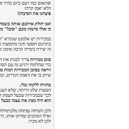
ופתאום כמו רעם ביום בהיר מ
הלא יאמן קרה!
פיצחנו את הסיבה!!
ואני חולק איתכם אותה
בשמח
כי אולי מישהו מכם "סובל" מ
במכירות יש אלמנט שנקרא "ר
בתרגום חופשי והכי מתומצת 
זה יצירת כימייה קרבה אימון ו
סוכן מכירות
צריך לבנות את הר
כדי שהלקוח ירגיש נח עם הסוכ
ויראה בסוכן המכירות דמות ס
שיתן בו את האמון הנדרש, וב
בחזרה ללקוח שלי,
הטעות שלנו הייתה, שלא הענק
לכך שבמכירות שבעל העסק הי
הוא היה מציג את עצמו כבעל 
ולכן השיחה נפתחה מלכתחילה 
ואילו הסוכנים שחיקו אותו, הי
ולכן לא מכרו.