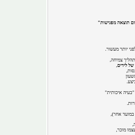
"
פני יותר מעשור.
תהליך צמיחה,
של לידים
,
סות,
שעון
צע.
"בעיה איכותית"
רות.
במועד אחר),
,
מו מוכר,