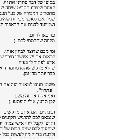
בסופו של דבר פתרנו את זה,
לאחר שיצרנו תסריט שיחה שונ
מתסריט המכירה של בעל העס
שמותאם לסוכני מכירות שאינ
ושמיועד לבנות את הראפור הח
עד כאן להיום,
מקווה שתרמתי לכם :)
ו
מי מכם שרוצה לבחון אותי,
לראות אם יש איזשהו סיכוי שד
אדע לפתור לו בעיה
שהוא מרגיש שהוא מתמודד א
כבר יותר מדי זמן,
פשוט תגיבו למאמר הזה את ה
"פתרון".
ואני אקח את זה משם.
לכן תדעו, אולי תופתעו :)
ובינתיים, אם אתם מרגישים
שנמאס לכם להרגיש תקועים 
ותרצו לקבל ליווי אישי צמוד ויו
שיחסוך לכם שנים רבות של ד
ולדעת בדיוק מה לעשות בכל 