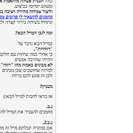
כולל
תכנית פעולה מותאמת א
ומעקב יומיומי בביצוע,
ו
ליצור צמיחה מהירה ויציבה 
מוזמנים להשאיר לי פרטים מכ
ונתחיל בשיחת בירור קצרה ול
ומה לגבי המייל הבא?
במייל הבא נדבר על
"
רווחיות",
כי אחרי כמה שיחות עם חלקכם
זיהיתי שהרבה אנשים
לא מבינים באמת מהו "רווח"
.
למרות שחושבים שכן מבינים
ולכן זה פוגע להם ברווח.
מעניין?
אז כדאי לחכות למייל הבא:)
נ.ב.
מוזמנים להעביר את המייל לחב
נ.ב.2.
אם במקרה קבלתם מייל זה מח