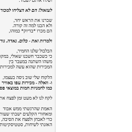
ושלח אותם לעבוד.
לעזאזל! הם לא הצליחו למכור!
שברנו את הראש יחד,
ולא הבנו למה זה קורה.
הם מכרו *בדיוק* כמוהו,
ולמרות זאת - כלום. נאדה. גור
הבלבול שלנו החמיר,
כי כשכבר חשבנו שאולי, במקר
משהו השתנה במעבר בין
המכירות שהוא עשה למכירות
הלקוח שלי שוב ניסה בעצמו,
ו- וואלה - מכירות עפו באוויר
כמו לחמניות חמות במוצאי פס
לקח לנו לא מעט זמן לפצח את
האמת שהרגשתי ממש אבוד
ומאחורי הקלעים ישבתי שעות 
כדי לאבחן ולפצח את הסיבה,
האזנתי לשיחות, סטטיסקיטות, 