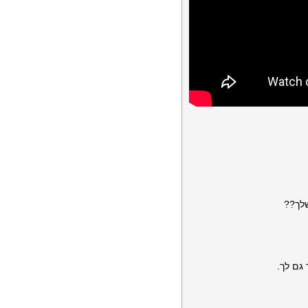
לך??
גם לך.