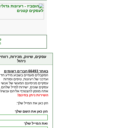
הוםביז - יזמות עסקית
ס
66493 משתמשים
מ
עסקים, שיווק, מכירות, רווחי
ניהול
באתר 66493 חברים רשומים
המקבלים פעמיים בשבוע מידע חד
ועדכני של רעיונות, טיפים וסודות
עסקיים מניסיונם המעשי של אנשי
עסקים שונים, ישירות למייל שלהם.
אתה מוזמן להצטרף אליהם עכשיו!
השירות ניתן בחינם!
הזן כאן את המייל שלך:
הזן כאן את השם שלך
ואת המייל שלך