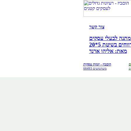
צור קש
ר
קים!
ים בשיטת 5*20
מאת: אליהו ארנד
ם
הוםביז - יזמות עסקית
ם
66493 משתמשים