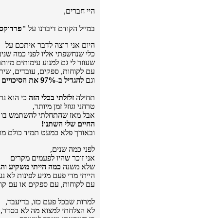
היי חברים,
במייל הקודם דיברנו על
"פרדוקס 
היום אני רוצה לדבר איתכם על
כלי שנחשפתי אליו לפני כמה שנים
שעוזר לי גם למנוע עימותים מיות
עם לקוחות, ספקים, עובדים, שיתופ
וגם
להגדיל ב-97% את הסיכויים לשביעות רצון שלהם
תחילה
זלזלתי בכלי הזה
כי הוא נר
טרחני וגוזל זמן מיותר,
אבל מאז שהתחלתי להשתמש בו -
החיים שלי השתנו!
ובאורך פלא כמעט תמיד כולם מרו
לפני כמה שנים,
אני זוכר שהיו לפעמים מקרים
שלא משנה
כמה הייתי משקיע והג
הייתי מדי פעם מגיע לפינות לא נע
עם לקוחות, עם ספקים או עם קול
למרות שבכל פעם כזו, בדיעבד,
לא הצלחתי למצוא מה לא בסדר,