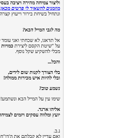
ו
ליצור צמיחה מהירה ויציבה בעס
מוזמנים להשאיר לי פרטים מכאן
ונתחיל בשיחת בירור וייעוץ קצרה
מה לגבי המייל הבא?
אל תדאגו, לא שכחתי ואני עומד 
על "שיטת הקסם ליצירת
כמויות 
מבלי להשקיע שקל נוסף.
והכל...
בלי הצורך לקנות שום לידים,
ובלי להיות איש מכירות ממולח!
נשמע טוב?
שימו עין על המייל הבא ונשתמע!
אליהו ארנד.
יועץ ומלווה עסקים ויזמים לצמיח
נ.ב.
ואם עדיין לא קבלתם את ה'דו"ח המי