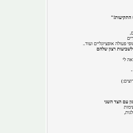
התקיעות!"
,
רים
י פעולה אופציונליים ועוד..
אה לי
צים:)
ון עם הצד השני
ימות
גות,