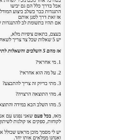
בטח כל אחד מכם מכיר לפחות אח
אבל בדרך כלל הם גם יביעו
התנגדות כבר בשלב ביצוע המודל 
אז זאת דרך לסנן אותם
אם תהיו בתשומת לב להתנגדות ש
בעצם, בתאום ציפיות מלא,
יש 5 שאלות שכל צד צריך לשאול את עצמו.
אז מהם 5 השלבים והשאלות לתיאום ציפיות מלא לשביעות רצון מירבית?
1. מי אחראי?
2. על מה הוא אחראי?
3. מתי בדיוק זה צריך להתבצע?
4. מהי התוצאה הרצויה?
5. מהו השלב הבא במידה והתוצאה הרצויה הושגה?
מאז,
בכל פעם
שאני נפגש עם אנש
לקוחות, ספקים או קולגות לשיתוף
יש לי מסמך מוכן מראש שכולל את 5 השלבי
ואנחנו ממלאים אותו יחד.