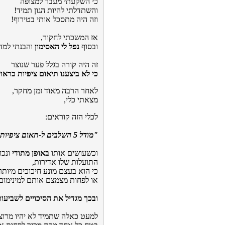
כי השקעתי מעבר למצופה
והשתדלתי להיות הגון תמיד!
וזה היה מתסכל אותי בטירוף!
אז המשכתי לחקור,
ובסוף
נפל לי האסימון
והבנתי למה 
זה היה קורה בגלל פער שנוצר
כי לא ביצענו תיאום ציפיות כראוי
לאחר הרבה מאוד זמן מחקר,
מצאתי כלי,
לכלי הזה קוראים:
"מודל 5 השלבים ל-תאום ציפיות מלא"
וכשעושים אותו
באופן מתודי
ונכון
התועלות שלו אדירות,
כי הוא בעצם מונע חיכוכים מיותר
או לפחות מצמצם אותם למינימום
ובכך מגדיל את הסיכויים לשביעו
למעט כאלה שתמיד לא יהיו מרוצי